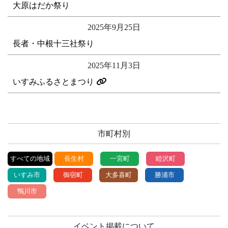
大原はだか祭り
2025年9月25日
長者・中根十三社祭り
2025年11月3日
いすみふるさとまつり
市町村別
すべての地域
長生村
一宮町
睦沢町
いすみ市
御宿町
大多喜町
勝浦市
鴨川市
イベント掲載について