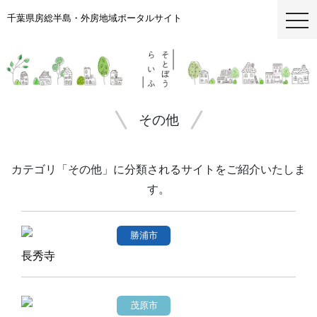
千葉県房総半島・外房地域ポータルサイト
togg
その他
カテゴリ「その他」に分類されるサイトをご紹介いたしま
す。
勝浦市
長秀寺
茂原市