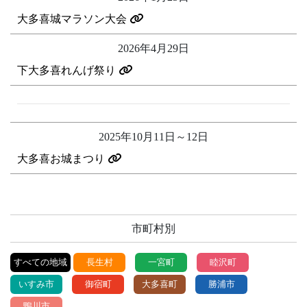
大多喜城マラソン大会
2026年4月29日
下大多喜れんげ祭り
2025年10月11日～12日
大多喜お城まつり
市町村別
すべての地域
長生村
一宮町
睦沢町
いすみ市
御宿町
大多喜町
勝浦市
鴨川市