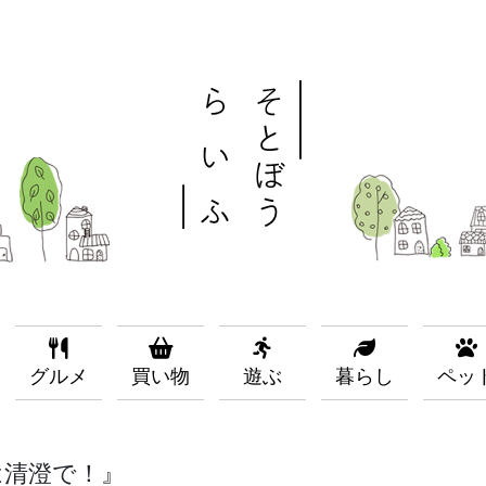
グルメ
買い物
遊ぶ
暮らし
ペッ
は清澄で！』