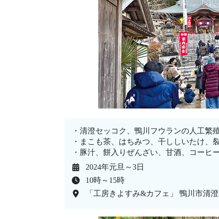
・清澄セッコク、鴨川フウランの人工繁
・まこも茶、はちみつ、干ししいたけ、
・豚汁、餅入りぜんざい、甘酒、コーヒ
2024年元旦～3日
10時～15時
「工房きよすみ&カフェ」 鴨川市清澄2