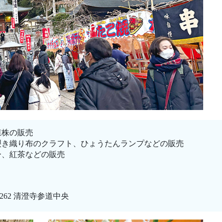
殖株の販売
裂き織り布のクラフト、ひょうたんランプなどの販売
ー、紅茶などの販売
62 清澄寺参道中央