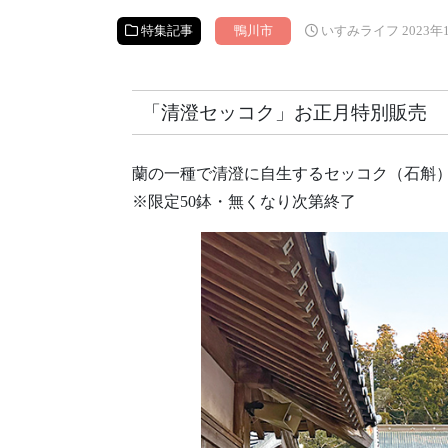
特集記事
鴨川市
いすみライフ 2023年
「清澄セッコク」お正月特別販売
蘭の一種で清澄に自生するセッコク（石斛
※限定50鉢・無くなり次第終了