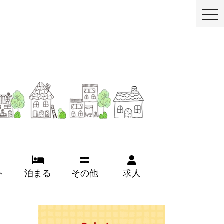
togg
ト
泊まる
その他
求人