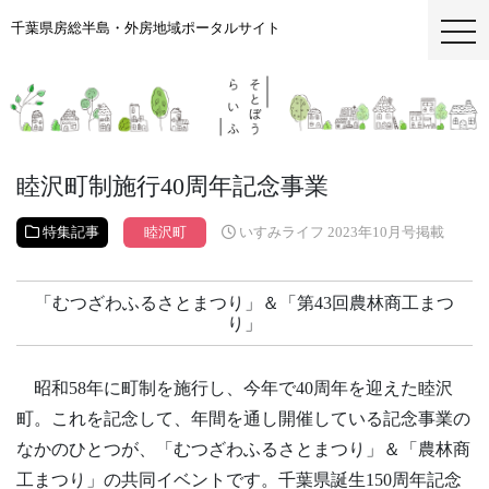
千葉県房総半島・外房地域ポータルサイト
togg
睦沢町制施行40周年記念事業
特集記事
睦沢町
いすみライフ 2023年10月号掲載
「むつざわふるさとまつり」＆「第43回農林商工まつ
り」
昭和58年に町制を施行し、今年で40周年を迎えた睦沢
町。これを記念して、年間を通し開催している記念事業の
なかのひとつが、「むつざわふるさとまつり」＆「農林商
工まつり」の共同イベントです。千葉県誕生150周年記念