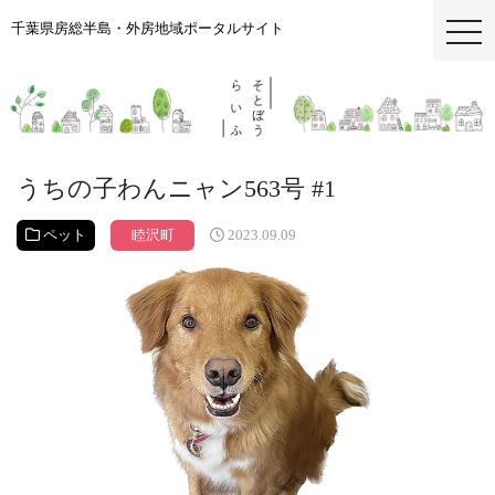
千葉県房総半島・外房地域ポータルサイト
togg
うちの子わんニャン563号 #1
ペット
睦沢町
2023.09.09