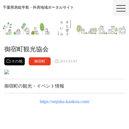
千葉県房総半島・外房地域ポータルサイト
togg
御宿町観光協会
その他
御宿町
2015.03.03
御宿町の観光・イベント情報
https://onjuku-kankou.com/